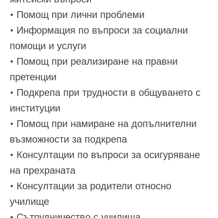
• Помощ при лични проблеми
• Информация по въпроси за социални
помощи и услуги
• Помощ при реализиране на правни
претенции
• Подкрепа при трудности в общуването с
институции
• Помощ при намиране на допълнителни
възможности за подкрепа
• Консултации по въпроси за осигуряване
на прехраната
• Консултации за родители относно
училище
• Сътрудничество с училища