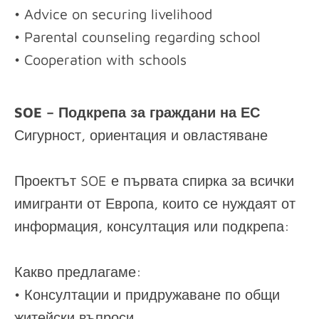
• Advice on securing livelihood
• Parental counseling regarding school
• Cooperation with schools
SOE – Подкрепа за граждани на ЕС
Сигурност, ориентация и овластяване
Проектът SOE е първата спирка за всички
имигранти от Европа, които се нуждаят от
информация, консултация или подкрепа:
Какво предлагаме:
• Консултации и придружаване по общи
житейски въпроси