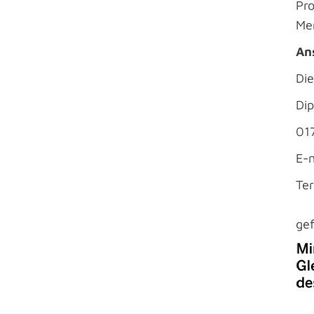
Pr
Me
An
Di
Dip
01
E-
Te
gef