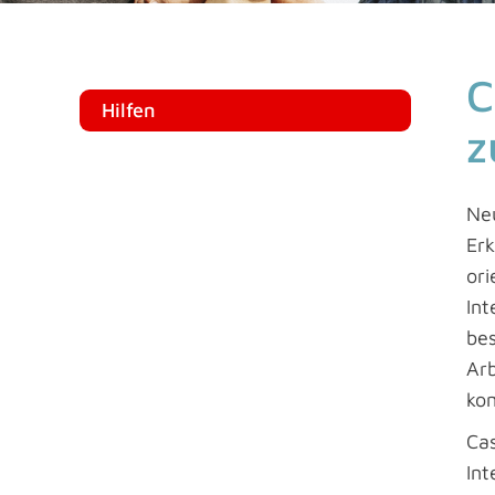
C
Hilfen
z
Ne
Erk
ori
Int
bes
Ar
kom
Ca
In