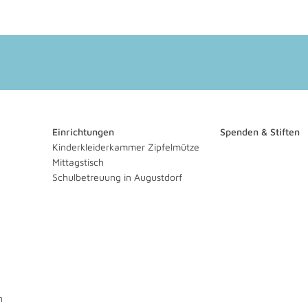
Einrichtungen
Spenden & Stiften
Kinderkleiderkammer Zipfelmütze
Mittagstisch
Schulbetreuung in Augustdorf
n