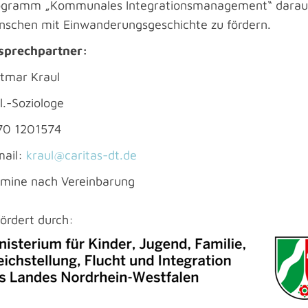
ogramm „Kommunales Integrationsmanagement“ darauf a
nschen mit Einwanderungsgeschichte zu fördern.
sprechpartner:
etmar Kraul
l.-Soziologe
70 1201574
mail:
kraul@caritas-dt.de
rmine nach Vereinbarung
ördert durch: